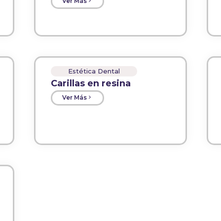
Ver Más
Estética Dental
Carillas en resina
Ver Más