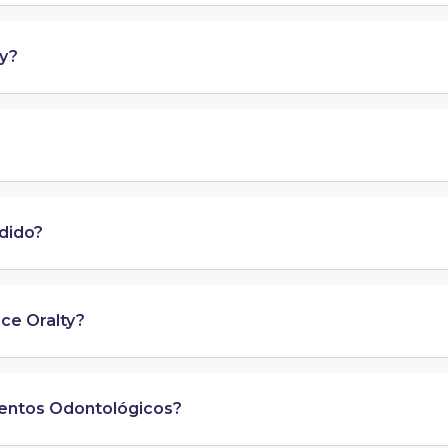
ty?
dido?
ce Oralty?
ientos Odontológicos?