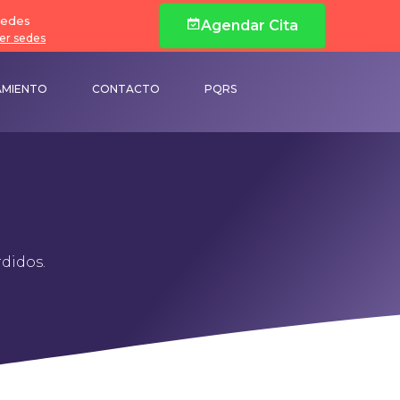
edes
Agendar Cita
er sedes
AMIENTO
CONTACTO
PQRS
didos.