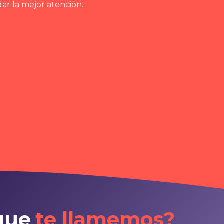
ar la mejor atención.
que
te llamemos?