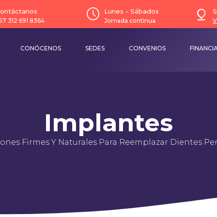
ontáctanos
Lunes - Sábados
S
57 312 691 8364
Jornada continua
V
CONÓCENOS
SEDES
CONVENIOS
FINANCI
Implantes
iones Firmes Y Naturales Para Reemplazar Dientes Per