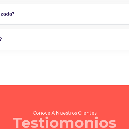
azada?
?
Conoce A Nuestros Clientes
Testiomonios