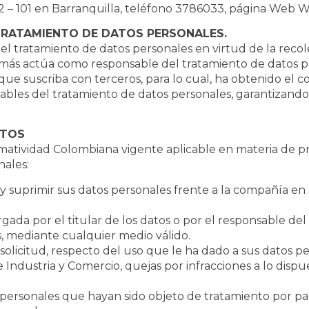
 # 82 – 101 en Barranquilla, teléfono 3786033, página 
RATAMIENTO DE DATOS PERSONALES.
ratamiento de datos personales en virtud de la recole
demás actúa como responsable del tratamiento de datos p
ue suscriba con terceros, para lo cual, ha obtenido el 
nsables del tratamiento de datos personales, garantizand
ATOS
tividad Colombiana vigente aplicable en materia de prot
nales:
ar y suprimir sus datos personales frente a la compañía 
rgada por el titular de los datos o por el responsable de
, mediante cualquier medio válido.
solicitud, respecto del uso que le ha dado a sus datos pe
ndustria y Comercio, quejas por infracciones a lo dispues
 personales que hayan sido objeto de tratamiento por p