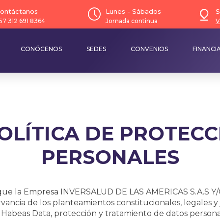
ontáctanos
Lunes - Sábados
S
57 312 691 8364
Jornada continua
V
CONÓCENOS
SEDES
CONVENIOS
FINANCI
OLÍTICA DE PROTECC
PERSONALES
os que la Empresa INVERSALUD DE LAS AMERICAS S.A.S Y/
ancia de los planteamientos constitucionales, legales y
 Habeas Data, protección y tratamiento de datos person