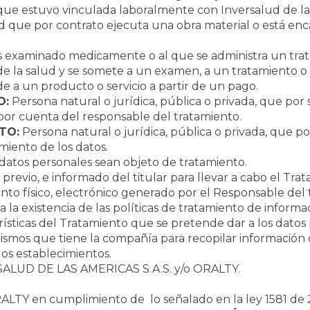
ue estuvo vinculada laboralmente con Inversalud de las
 que por contrato ejecuta una obra material o está enca
 examinado medicamente o al que se administra un tratam
de la salud y se somete a un examen, a un tratamiento o 
e a un producto o servicio a partir de un pago.
O:
Persona natural o jurídica, pública o privada, que por s
por cuenta del responsable del tratamiento.
TO:
Persona natural o jurídica, pública o privada, que po
amiento de los datos.
datos personales sean objeto de tratamiento.
revio, e informado del titular para llevar a cabo el Tra
o físico, electrónico generado por el Responsable del t
 a la existencia de las políticas de tratamiento de inform
rísticas del Tratamiento que se pretende dar a los datos
smos que tiene la compañía para recopilar información 
 los establecimientos.
ALUD DE LAS AMERICAS S.A.S. y/o ORALTY.
TY en cumplimiento de lo señalado en la ley 1581 de 2