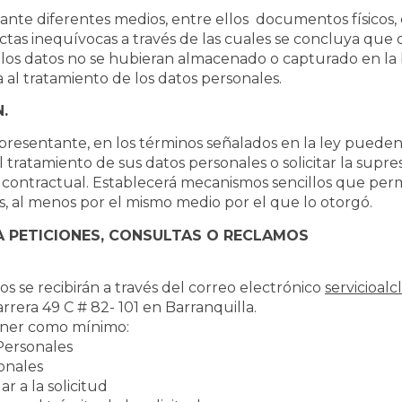
nte diferentes medios, entre ellos documentos físicos, 
tas inequívocas a través de las cuales se concluya que 
o, los datos no se hubieran almacenado o capturado en la 
 al tratamiento de los datos personales.
.
 representante, en los términos señalados en la ley pued
tratamiento de sus datos personales o solicitar la supre
 contractual. Establecerá mecanismos sencillos que permi
es, al menos por el mismo medio por el que lo otorgó.
A PETICIONES, CONSULTAS O RECLAMOS
os se recibirán a través del correo electrónico
servicioal
rrera 49 C # 82- 101 en Barranquilla.
ener como mínimo:
 Personales
sonales
r a la solicitud