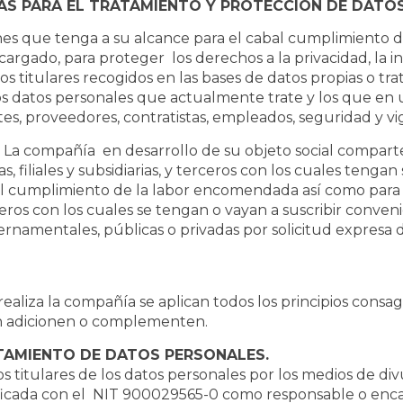
AS PARA EL TRATAMIENTO Y PROTECCIÓN DE DATO
s que tenga a su alcance para el cabal cumplimiento de
argado, para proteger los derechos a la privacidad, la 
 los titulares recogidos en las bases de datos propias o t
 los datos personales que actualmente trate y los que en 
es, proveedores, contratistas, empleados, seguridad y vigi
- La compañía en desarrollo de su objeto social compar
ias, filiales y subsidiarias, y terceros con los cuales teng
l cumplimiento de la labor encomendada así como para la
ros con los cuales se tengan o vayan a suscribir conveni
namentales, públicas o privadas por solicitud expresa de
aliza la compañía se aplican todos los principios consagr
en adicionen o complementen.
ATAMIENTO DE DATOS PERSONALES.
los titulares de los datos personales por los medios de 
cada con el NIT 900029565-0 como responsable o encar