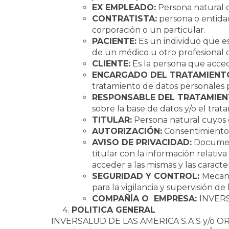
EX EMPLEADO:
Persona natural q
CONTRATISTA:
persona o entidad
corporación o un particular.
PACIENTE:
Es un individuo que es
de un médico u otro profesional 
CLIENTE:
Es la persona que acced
ENCARGADO DEL TRATAMIENT
tratamiento de datos personales 
RESPONSABLE DEL TRATAMIEN
sobre la base de datos y/o el trat
TITULAR:
Persona natural cuyos 
AUTORIZACIÓN:
Consentimiento p
AVISO DE PRIVACIDAD:
Document
titular con la información relativa
acceder a las mismas y las caracte
SEGURIDAD Y CONTROL:
Mecani
para la vigilancia y supervisión de
COMPAÑÍA O EMPRESA:
INVERS
POLITICA GENERAL
INVERSALUD DE LAS AMERICA S.A.S y/o ORAL