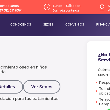
ontáctanos
Lunes - Sábados
S
57 312 691 8364
Jornada continua
V
CONÓCENOS
SEDES
CONVENIOS
FINANCI
¿No 
Servi
recimiento óseo en niños
Cuénta
ida.
siguie
Respu
Detalles
Ver Sedes
Te ind
ubicac
ciación para tus tratamientos.
Te ay
tiemp