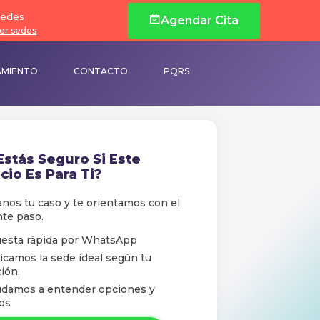
edes
Agendar Cita
er sedes
AMIENTO
CONTACTO
PQRS
Estás Seguro Si Este
cio Es Para Ti?
nos tu caso y te orientamos con el
nte paso.
esta rápida por WhatsApр
icamos la sede ideal según tu
ión.
udamos a entender opciones y
os