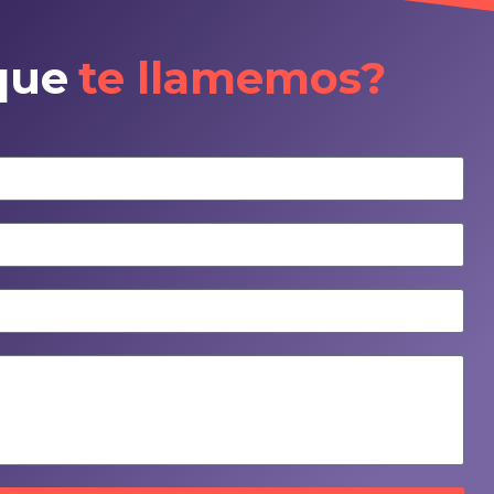
que
te llamemos?