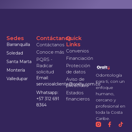
Sedes
Contáctanos
Quick
Links
Barranquilla
Contáctanos
Convenios
Conoce más
Soledad
Financiación
PQRS -
Santa Marta
Radicar
Protección
Montería
solicitud
de datos
Odontología
Email:
Valledupar
Aviso de
para ti, con un
servicioalcliente@oralty.com.co
privacidad
enfoque
Whatsapp:
Estados
humano,
+57 312 691
financieros
cercano y
8364
profesional en
toda la Costa
Caribe.