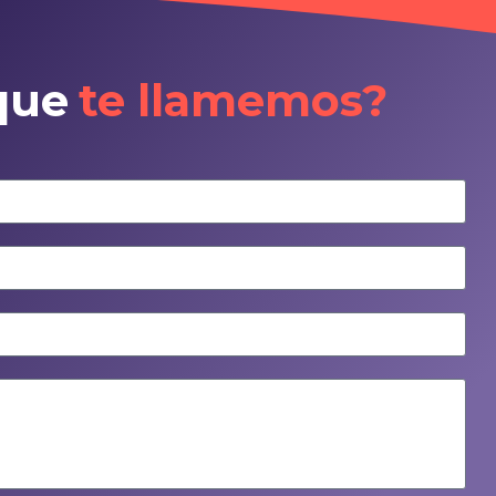
que
te llamemos?