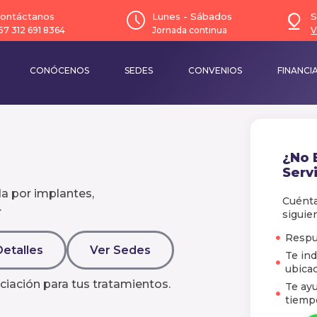
ontáctanos
Lunes - Sábados
S
57 312 691 8364
Jornada continua
V
CONÓCENOS
SEDES
CONVENIOS
FINANCI
¿No 
Servi
da por implantes,
Cuénta
.
siguie
Respu
Detalles
Ver Sedes
Te ind
ubicac
ciación para tus tratamientos.
Te ay
tiemp