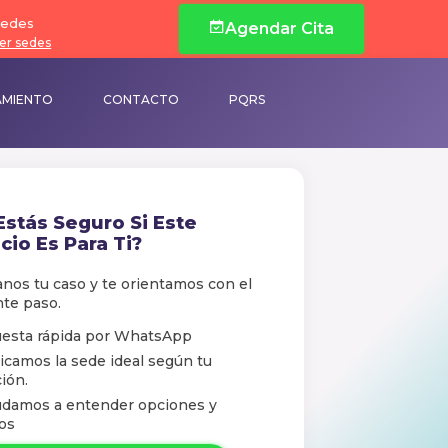
edes
Agendar Cita
er sedes
AMIENTO
CONTACTO
PQRS
Estás Seguro Si Este
cio Es Para Ti?
nos tu caso y te orientamos con el
nte paso.
esta rápida por WhatsApр
icamos la sede ideal según tu
ión.
udamos a entender opciones y
os