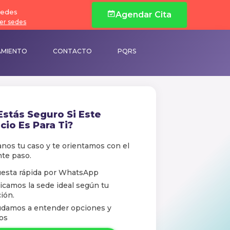
edes
Agendar Cita
er sedes
AMIENTO
CONTACTO
PQRS
Estás Seguro Si Este
cio Es Para Ti?
nos tu caso y te orientamos con el
nte paso.
esta rápida por WhatsApр
icamos la sede ideal según tu
ión.
udamos a entender opciones y
os