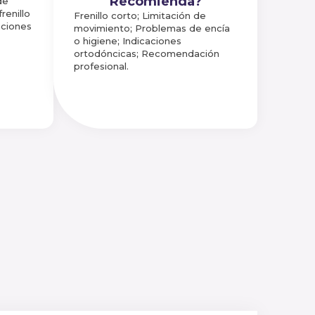
Recomienda?
de
renillo
Frenillo corto; Limitación de
aciones
movimiento; Problemas de encía
o higiene; Indicaciones
ortodóncicas; Recomendación
profesional.