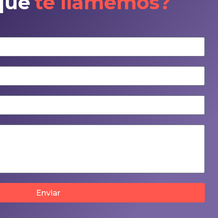
que
te llamemos?
Enviar