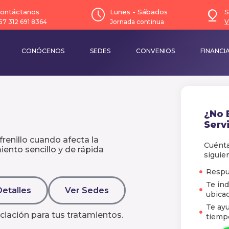
ontáctanos
Lunes - Sábados
S
57 312 691 8364
Jornada continua
V
CONÓCENOS
SEDES
CONVENIOS
FINANCI
¿No 
Servi
frenillo cuando afecta la
Cuénta
iento sencillo y de rápida
siguie
Respu
Te ind
Detalles
Ver Sedes
ubicac
Te ay
ciación para tus tratamientos.
tiemp